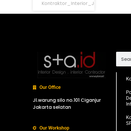
Kontraktor_Interior_Jakarta
Ko
Our Office
Po
De
Jl.warung silo no.101 Ciganjur
In
Jakarta selatan
Ko
SP
Our Workshop