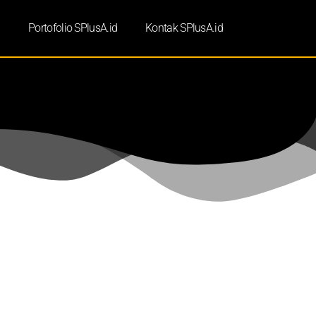
d
Portofolio SPlusA.id
Kontak SPlusA.id