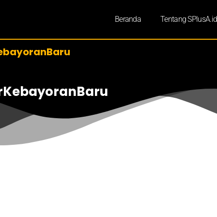
Beranda
Tentang SPlusA.i
KebayoranBaru
orKebayoranBaru