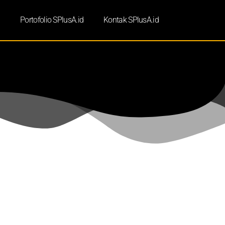
d
Portofolio SPlusA.id
Kontak SPlusA.id