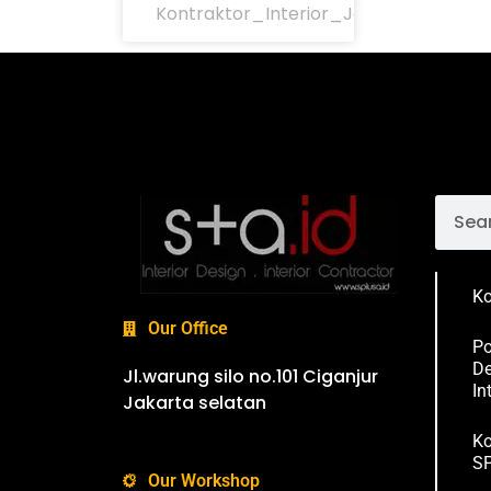
Kontraktor_Interior_Jakarta
Ko
Our Office
Po
De
Jl.warung silo no.101 Ciganjur
In
Jakarta selatan
Ko
SP
Our Workshop