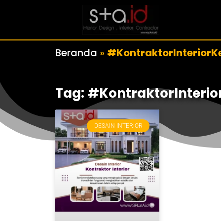
Beranda
»
#KontraktorInterior
Tag: #KontraktorInteri
DESAIN INTERIOR