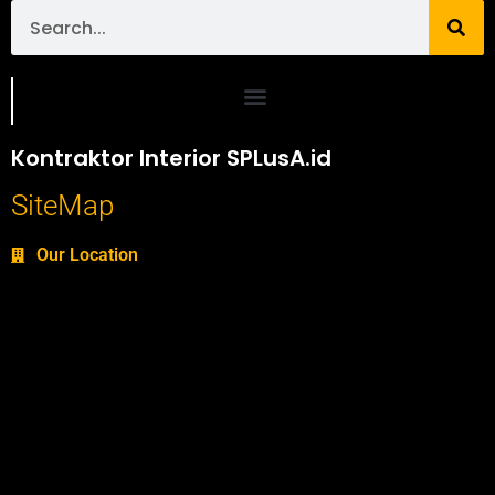
Portofolio SPlusA.id Jasa Desain Interior dan Kontraktor Interior
Kontraktor Interior SPLusA.id
SiteMap
Our Location