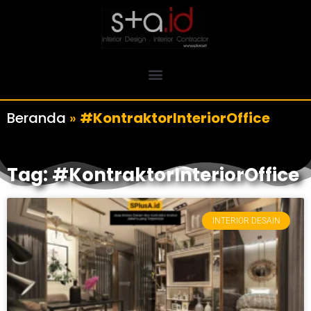
Beranda
»
#KontraktorInteriorOffice
Tag: #KontraktorInteriorOffice
INTERIOR DESAIN