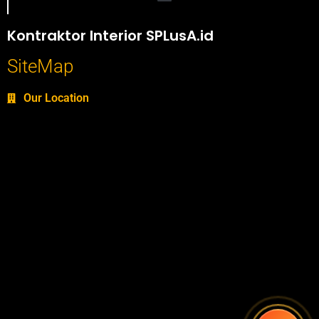
Portofolio SPlusA.id Jasa Desain Interior dan Kontraktor Interior
Kontraktor Interior SPLusA.id
SiteMap
Our Location