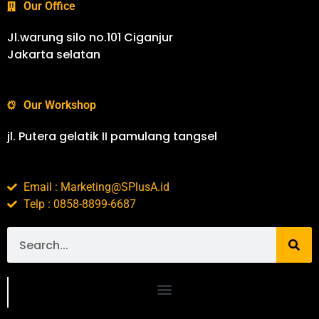
Our Office
Jl.warung silo no.101 Ciganjur
Jakarta selatan
Our Workshop
jl. Putera gelatik II pamulang tangsel
Email : Marketing@SPlusA.id
Telp : 0858-8899-6687
Portofolio SPlusA.id Jasa Desain Interior dan Kontraktor Interior