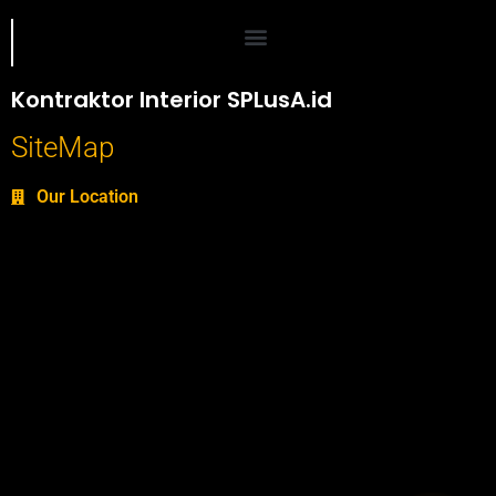
Portofolio SPlusA.id Jasa Desain Interior dan Kontraktor Interior
Kontraktor Interior SPLusA.id
SiteMap
Our Location