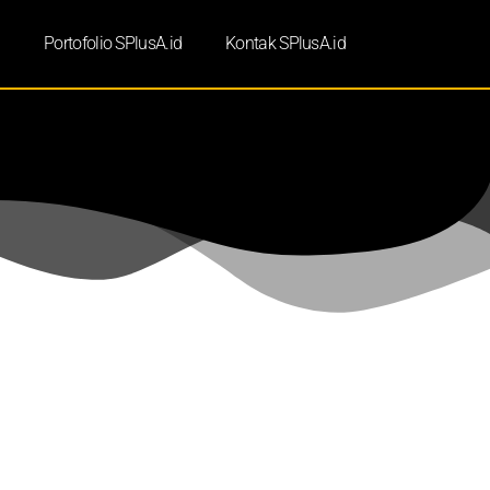
d
Portofolio SPlusA.id
Kontak SPlusA.id