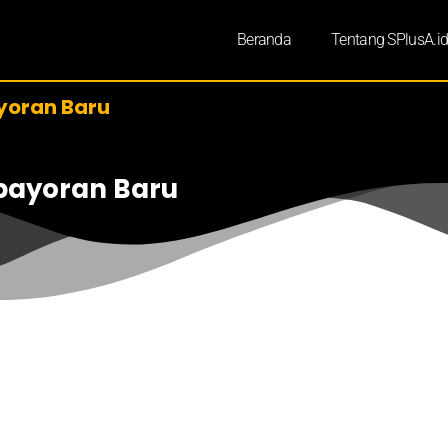
Beranda
Tentang SPlusA.i
yoran Baru
ebayoran Baru