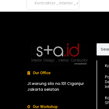
Kontraktor_Interior_Jakarta
Ko
Our Office
Po
De
Jl.warung silo no.101 Ciganjur
In
Jakarta selatan
Ko
SP
Our Workshop