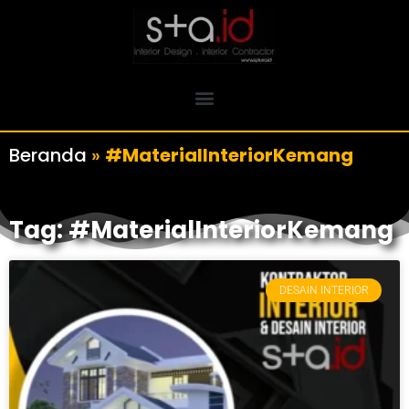
Beranda
»
#MaterialInteriorKemang
Tag: #MaterialInteriorKemang
DESAIN INTERIOR