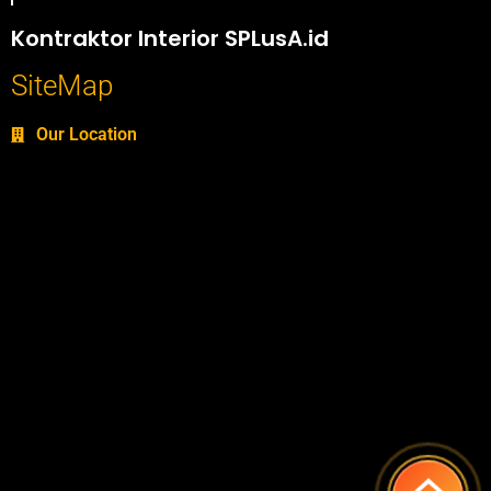
Portofolio SPlusA.id Jasa Desain Interior dan Kontraktor Interior
Kontraktor Interior SPLusA.id
SiteMap
Our Location