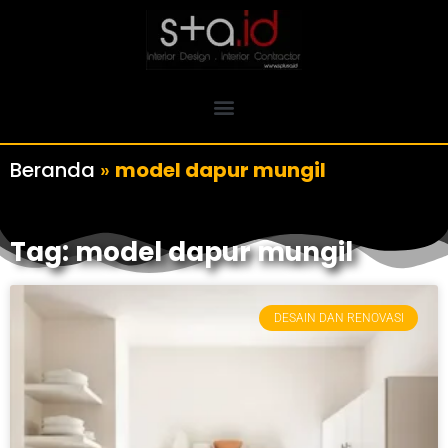
Beranda
»
model dapur mungil
Tag: model dapur mungil
DESAIN DAN RENOVASI