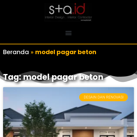
Beranda
»
model pagar beton
Tag: model pagar beton
DESAIN DAN RENOVASI