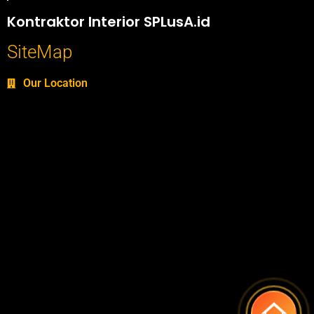
Portofolio SPlusA.id Jasa Desain Interior dan Kontraktor Interior
Kontraktor Interior SPLusA.id
SiteMap
Our Location