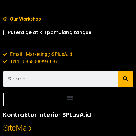
Our Workshop
jl. Putera gelatik II pamulang tangsel
Email : Marketing@SPlusA.id
Telp : 0858-8899-6687
Portofolio SPlusA.id Jasa Desain Interior dan Kontraktor Interior
Kontraktor Interior SPLusA.id
SiteMap