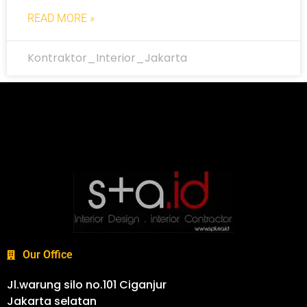
READ MORE »
Kontraktor_Interior_Jakarta
Our Office
Jl.warung silo no.101 Ciganjur
Jakarta selatan