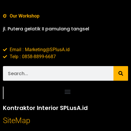
Our Workshop
jl. Putera gelatik II pamulang tangsel
Email : Marketing@SPlusA.id
Telp : 0858-8899-6687
Portofolio SPlusA.id Jasa Desain Interior dan Kontraktor Interior
Kontraktor Interior SPLusA.id
SiteMap