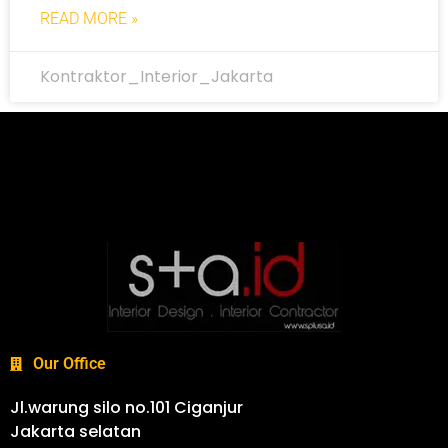
READ MORE »
Kontraktor_Interior_Jakarta
Our Office
Jl.warung silo no.101 Ciganjur
Jakarta selatan