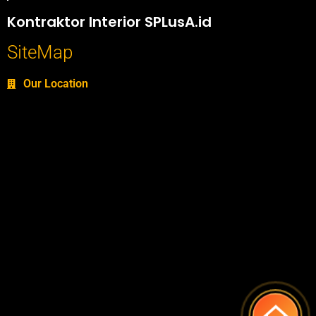
Portofolio SPlusA.id Jasa Desain Interior dan Kontraktor Interior
Kontraktor Interior SPLusA.id
SiteMap
Our Location