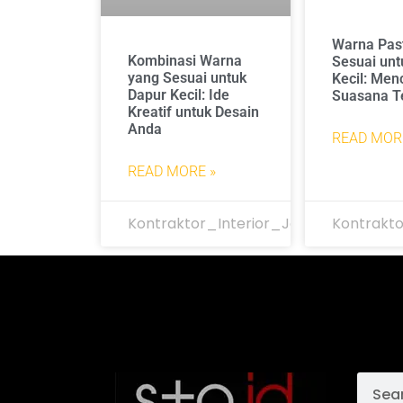
Warna Pas
Kombinasi Warna
Sesuai unt
yang Sesuai untuk
Kecil: Men
Dapur Kecil: Ide
Suasana T
Kreatif untuk Desain
Anda
READ MOR
READ MORE »
Kontraktor_Interior_Jakarta
Kontrakto