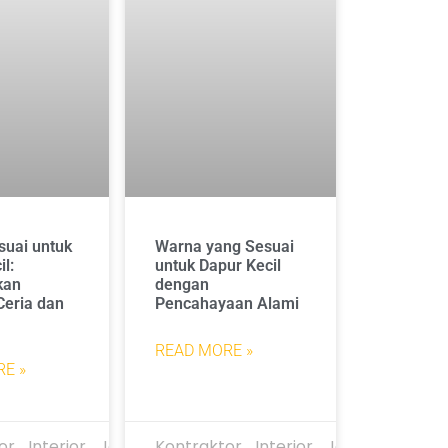
uai untuk
Warna yang Sesuai
l:
untuk Dapur Kecil
kan
dengan
eria dan
Pencahayaan Alami
READ MORE »
E »
or_Interior_Jakarta
Kontraktor_Interior_Jakarta