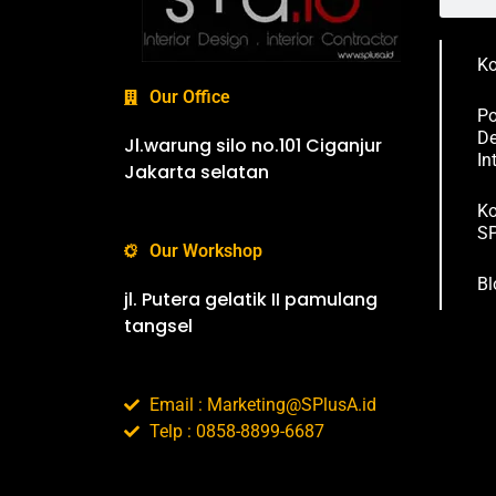
Ko
Our Office
Po
De
Jl.warung silo no.101 Ciganjur
In
Jakarta selatan
Ko
SP
Our Workshop
Bl
jl. Putera gelatik II pamulang
tangsel
Email : Marketing@SPlusA.id
Telp : 0858-8899-6687