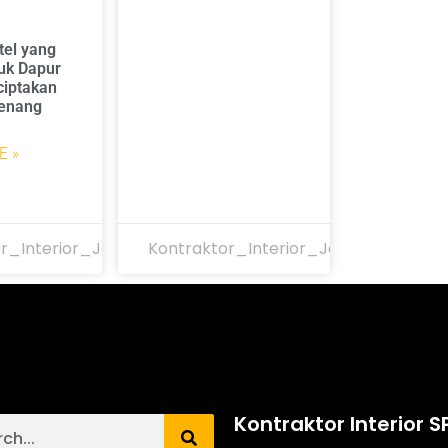
tel yang
uk Dapur
ciptakan
enang
E »
r_Interior_Jakarta
Kontraktor_Interior_Jakarta
Kontraktor Interior S