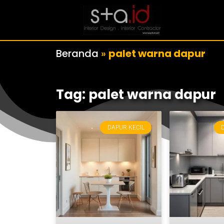
Beranda
»
palet warna dapur
Tag: palet warna dapur
DAPUR KECIL