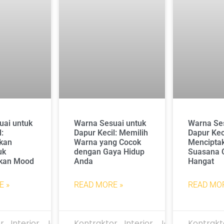
uai untuk
Warna Sesuai untuk
Warna Ses
l:
Dapur Kecil: Memilih
Dapur Keci
kan
Warna yang Cocok
Mencipta
uk
dengan Gaya Hidup
Suasana C
kan Mood
Anda
Hangat
E »
READ MORE »
READ MOR
r_Interior_Jakarta
Kontraktor_Interior_Jakarta
Kontrakt