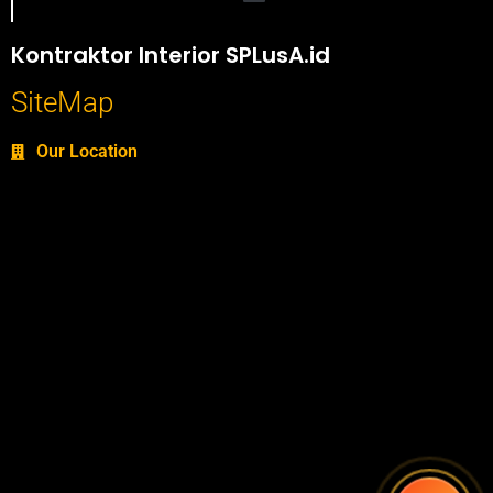
Portofolio SPlusA.id Jasa Desain Interior dan Kontraktor Interior
Kontraktor Interior SPLusA.id
SiteMap
Our Location