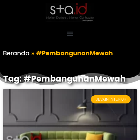
Beranda
»
#PembangunanMewah
Tag: #PembangunanMewah
DESAIN INTERIOR