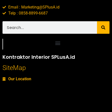
Email : Marketing@SPlusA.id
Telp : 0858-8899-6687
Portofolio SPlusA.id Jasa Desain Interior dan Kontraktor Interior
Kontraktor Interior SPLusA.id
SiteMap
Our Location