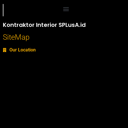
Portofolio SPlusA.id Jasa Desain Interior dan Kontraktor Interior
Kontraktor Interior SPLusA.id
SiteMap
Our Location