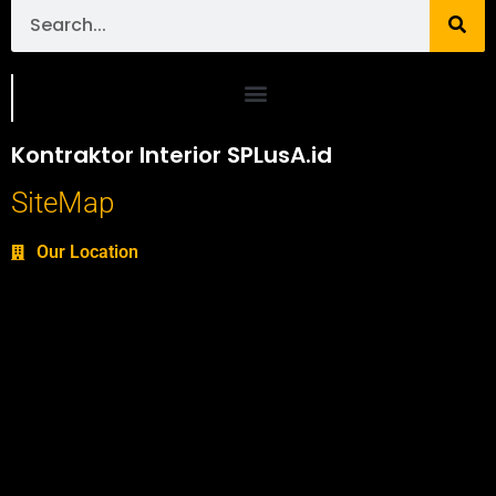
Portofolio SPlusA.id Jasa Desain Interior dan Kontraktor Interior
Kontraktor Interior SPLusA.id
SiteMap
Our Location