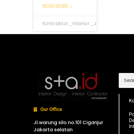
READ MORE »
Kontraktor_Interior_Jakarta
Ko
Our Office
Po
De
Jl.warung silo no.101 Ciganjur
In
Jakarta selatan