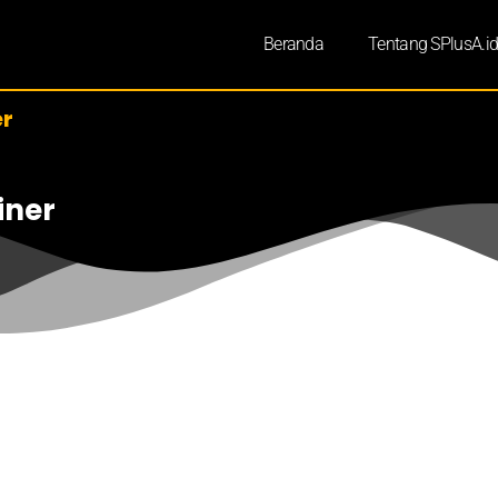
Beranda
Tentang SPlusA.i
r
iner