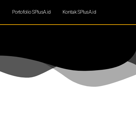
d
Portofolio SPlusA.id
Kontak SPlusA.id