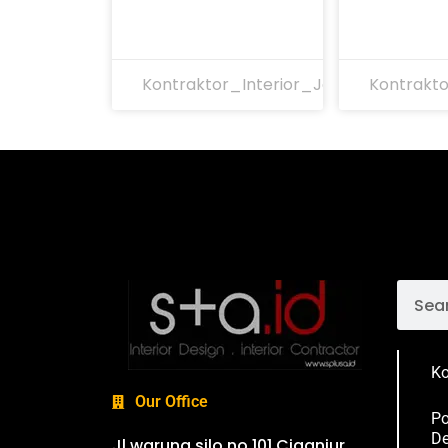
Kontraktor_Interior_Jakarta
Kontrakto
Ko
Our Office
Po
De
Jl.warung silo no.101 Ciganjur