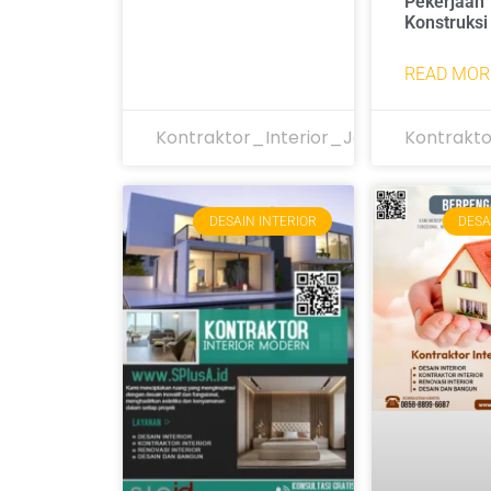
Pekerjaan
Konstruksi
READ MOR
Kontraktor_Interior_Jakarta
Kontrakto
DESAIN INTERIOR
DESA