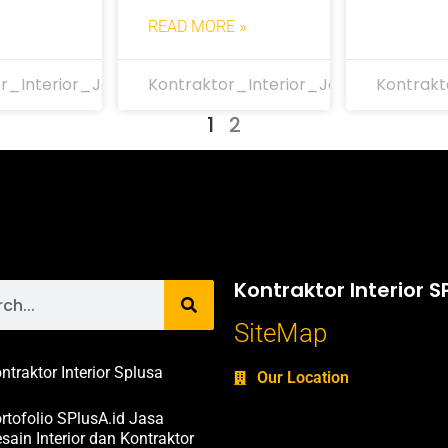
READ MORE »
r_Interior_Jakarta
Kontraktor_Interior_Jakarta
Kontrakt
1
2
Kontraktor Interior S
SiteMap
ntraktor Interior Splusa
Our Location
rtofolio SPlusA.id Jasa
sain Interior dan Kontraktor