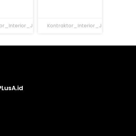
or_Interior_Jakarta
Kontraktor_Interior_Jakarta
PLusA.id