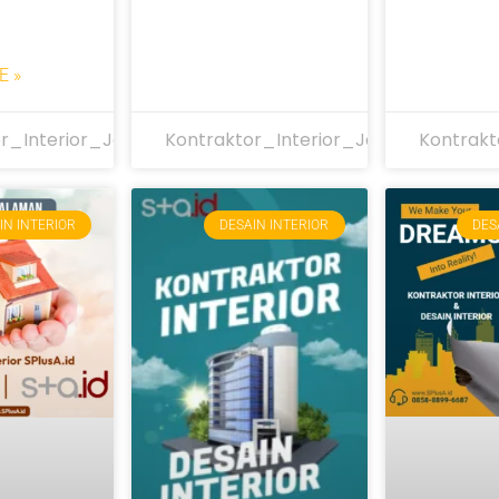
E »
r_Interior_Jakarta
Kontraktor_Interior_Jakarta
Kontrakt
IN INTERIOR
DESAIN INTERIOR
DES