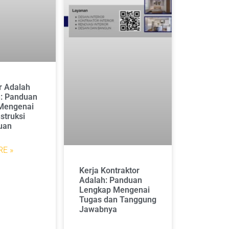
r Adalah
n: Panduan
Mengenai
struksi
uan
E »
Kerja Kontraktor
Adalah: Panduan
Lengkap Mengenai
Tugas dan Tanggung
Jawabnya