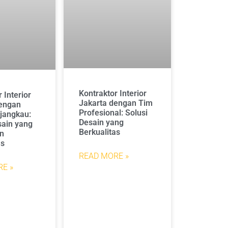
Kontraktor Interior
 Interior
Jakarta dengan Tim
dengan
Profesional: Solusi
jangkau:
Desain yang
sain yang
Berkualitas
an
as
READ MORE »
E »