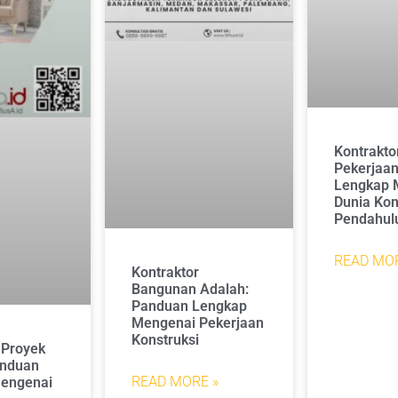
Kontrakto
Pekerjaa
Lengkap 
Dunia Kon
Pendahul
READ MOR
Kontraktor
Bangunan Adalah:
Panduan Lengkap
Mengenai Pekerjaan
Konstruksi
 Proyek
anduan
READ MORE »
engenai