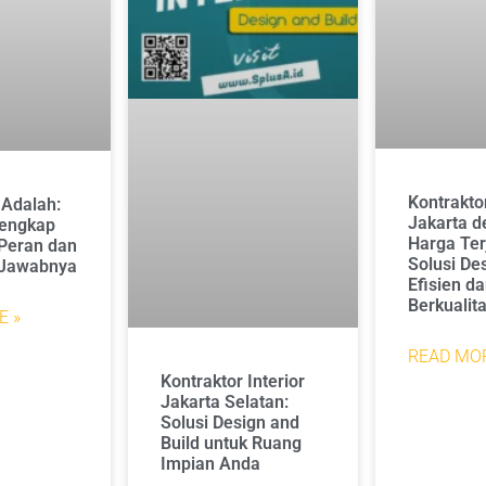
Kontraktor
 Adalah:
Jakarta 
engkap
Harga Ter
Peran dan
Solusi De
 Jawabnya
Efisien d
Berkualit
E »
READ MOR
Kontraktor Interior
Jakarta Selatan:
Solusi Design and
Build untuk Ruang
Impian Anda