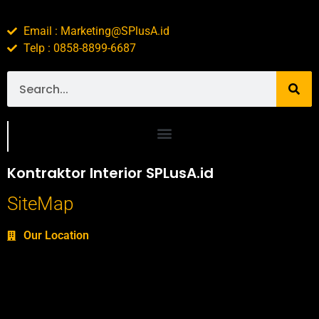
Email : Marketing@SPlusA.id
Telp : 0858-8899-6687
Portofolio SPlusA.id Jasa Desain Interior dan Kontraktor Interior
Kontraktor Interior SPLusA.id
SiteMap
Our Location