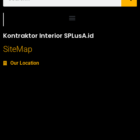
Portofolio SPlusA.id Jasa Desain Interior dan Kontraktor Interior
Kontraktor Interior SPLusA.id
SiteMap
Our Location