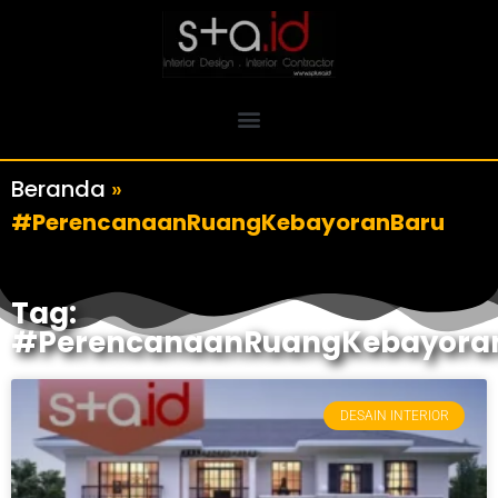
Beranda
»
#PerencanaanRuangKebayoranBaru
Tag:
#PerencanaanRuangKebayora
DESAIN INTERIOR