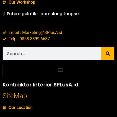
Our Workshop
jl. Putera gelatik II pamulang tangsel
Email : Marketing@SPlusA.id
Telp : 0858-8899-6687
Portofolio SPlusA.id Jasa Desain Interior dan Kontraktor Interior
Kontraktor Interior SPLusA.id
SiteMap
Our Location