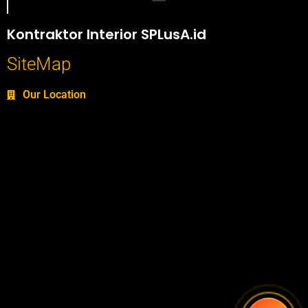
Portofolio SPlusA.id Jasa Desain Interior dan Kontraktor Interior
Kontraktor Interior SPLusA.id
SiteMap
Our Location