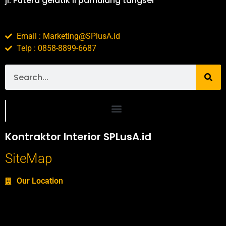
jl. Putera gelatik II pamulang tangsel
Email : Marketing@SPlusA.id
Telp : 0858-8899-6687
Portofolio SPlusA.id Jasa Desain Interior dan Kontraktor Interior
Kontraktor Interior SPLusA.id
SiteMap
Our Location