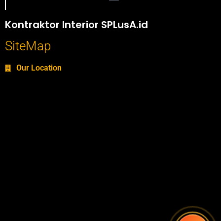
Portofolio SPlusA.id Jasa Desain Interior dan Kontraktor Interior
Kontraktor Interior SPLusA.id
SiteMap
Our Location