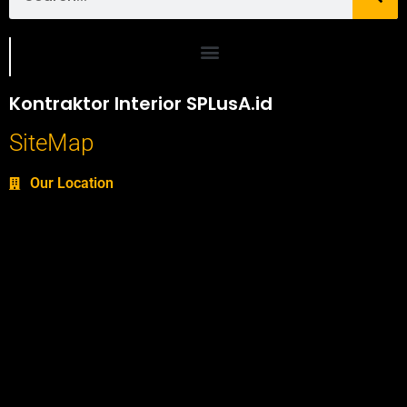
Portofolio SPlusA.id Jasa Desain Interior dan Kontraktor Interior
Kontraktor Interior SPLusA.id
SiteMap
Our Location