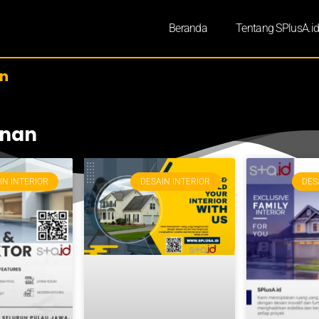
Beranda
Tentang SPlusA.i
n
unan
IN INTERIOR
DESAIN INTERIOR
DES