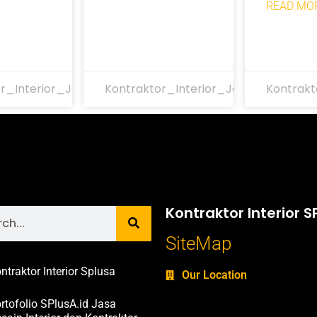
READ MOR
r_Interior_Jakarta
Kontraktor_Interior_Jakarta
Kontrakt
Kontraktor Interior S
SiteMap
ntraktor Interior Splusa
Our Location
rtofolio SPlusA.id Jasa