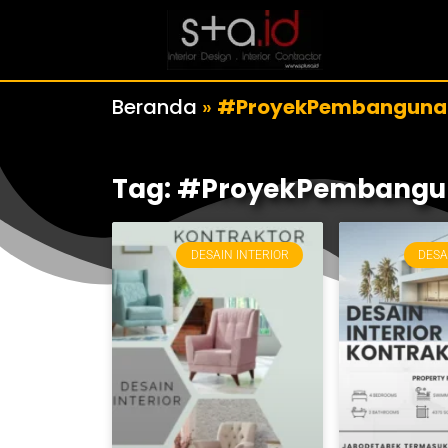
Beranda
»
#ProyekPembanguna
Tag: #ProyekPembang
DESAIN INTERIOR
DESA