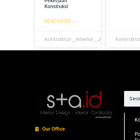
Pekerjaan
Konstruksi
READ MORE »
Kontraktor_Interior_Jakarta
Kontrakto
Ko
Our Office
Po