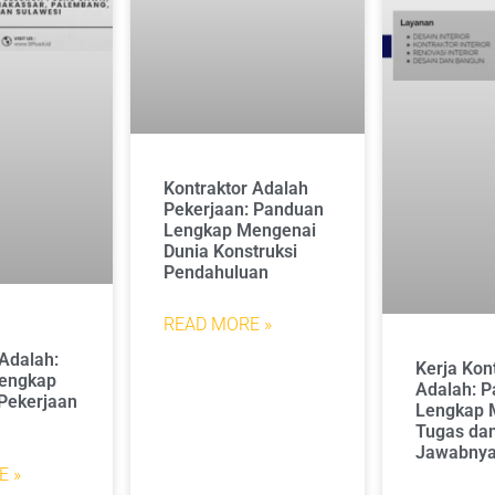
Kontraktor Adalah
Pekerjaan: Panduan
Lengkap Mengenai
Dunia Konstruksi
Pendahuluan
READ MORE »
Adalah:
Kerja Kon
engkap
Adalah: 
Pekerjaan
Lengkap 
Tugas da
Jawabny
E »