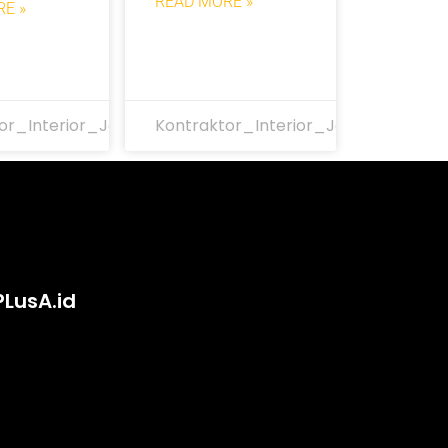
READ MORE »
E »
or_Interior_Jakarta
Kontraktor_Interior_Jakarta
PLusA.id