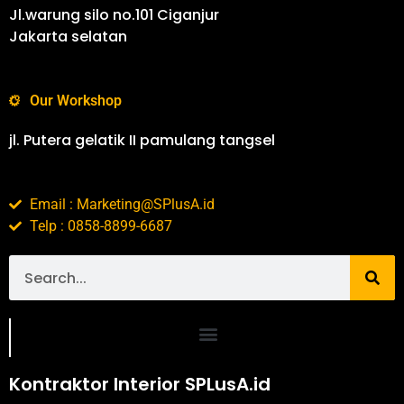
Jl.warung silo no.101 Ciganjur
Jakarta selatan
Our Workshop
jl. Putera gelatik II pamulang tangsel
Email : Marketing@SPlusA.id
Telp : 0858-8899-6687
Portofolio SPlusA.id Jasa Desain Interior dan Kontraktor Interior
Kontraktor Interior SPLusA.id