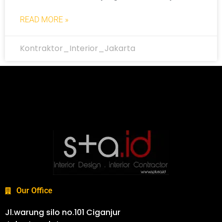
READ MORE »
Kontraktor_Interior_Jakarta
Our Office
Jl.warung silo no.101 Ciganjur