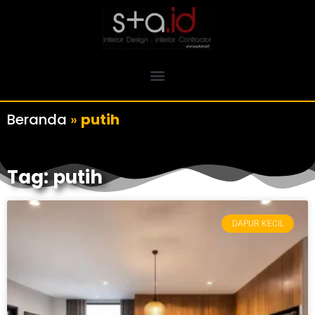
Beranda
»
putih
Tag: putih
DAPUR KECIL