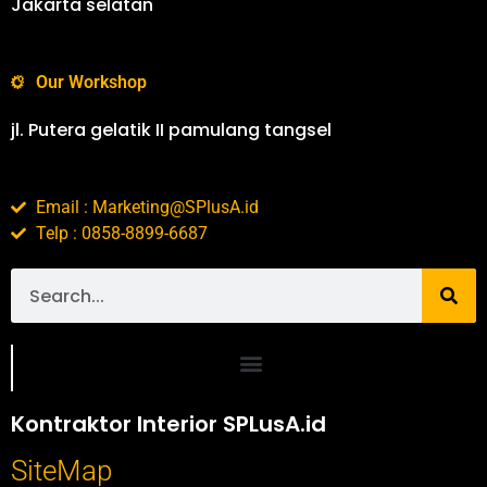
Jakarta selatan
Our Workshop
jl. Putera gelatik II pamulang tangsel
Email : Marketing@SPlusA.id
Telp : 0858-8899-6687
Portofolio SPlusA.id Jasa Desain Interior dan Kontraktor Interior
Kontraktor Interior SPLusA.id
SiteMap