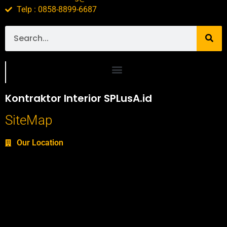
Telp : 0858-8899-6687
Portofolio SPlusA.id Jasa Desain Interior dan Kontraktor Interior
Kontraktor Interior SPLusA.id
SiteMap
Our Location