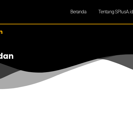
Beranda
Tentang SPlusA.i
n
edan