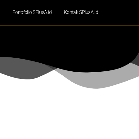
d
Portofolio SPlusA.id
Kontak SPlusA.id