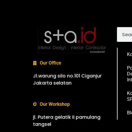
Ko
Our Office
Po
De
Jl.warung silo no.101 Ciganjur
In
Jakarta selatan
Ko
SP
Our Workshop
Bl
jl. Putera gelatik II pamulang
tangsel