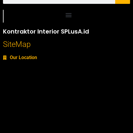
Portofolio SPlusA.id Jasa Desain Interior dan Kontraktor Interior
Kontraktor Interior SPLusA.id
SiteMap
Our Location