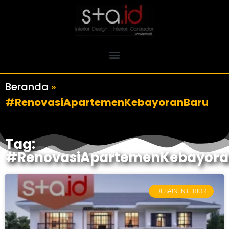
Beranda
»
#RenovasiApartemenKebayoranBaru
Tag:
#RenovasiApartemenKebayora
DESAIN INTERIOR