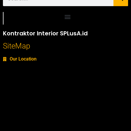
Portofolio SPlusA.id Jasa Desain Interior dan Kontraktor Interior
Kontraktor Interior SPLusA.id
SiteMap
Our Location