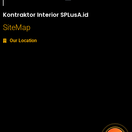
Portofolio SPlusA.id Jasa Desain Interior dan Kontraktor Interior
Kontraktor Interior SPLusA.id
SiteMap
Our Location