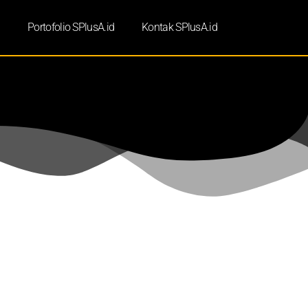
d
Portofolio SPlusA.id
Kontak SPlusA.id