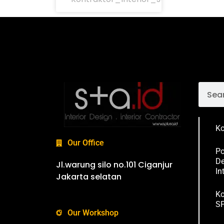
Ko
Our Office
Po
De
Jl.warung silo no.101 Ciganjur
In
Jakarta selatan
Ko
SP
Our Workshop