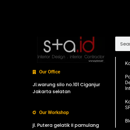
Ko
Our Office
Po
De
Jl.warung silo no.101 Ciganjur
In
Jakarta selatan
Ko
SP
Our Workshop
Bl
jl. Putera gelatik II pamulang