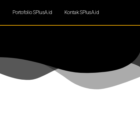
d
Portofolio SPlusA.id
Kontak SPlusA.id