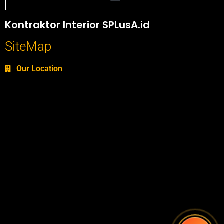
Portofolio SPlusA.id Jasa Desain Interior dan Kontraktor Interior
Kontraktor Interior SPLusA.id
SiteMap
Our Location