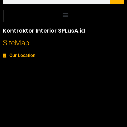
Portofolio SPlusA.id Jasa Desain Interior dan Kontraktor Interior
Kontraktor Interior SPLusA.id
SiteMap
Our Location