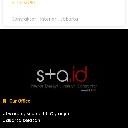
READ MORE »
Kontraktor_Interior_Jakarta
Our Office
Jl.warung silo no.101 Ciganjur
Jakarta selatan