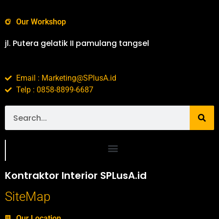
Our Workshop
jl. Putera gelatik II pamulang tangsel
Email : Marketing@SPlusA.id
Telp : 0858-8899-6687
Portofolio SPlusA.id Jasa Desain Interior dan Kontraktor Interior
Kontraktor Interior SPLusA.id
SiteMap
Our Location