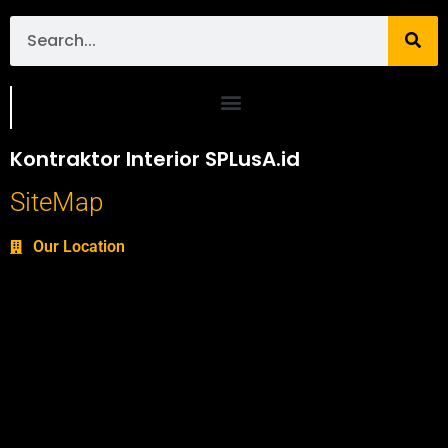
Portofolio SPlusA.id Jasa Desain Interior dan Kontraktor Interior
Kontraktor Interior SPLusA.id
SiteMap
Our Location