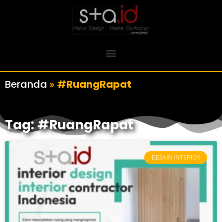
Beranda
»
#RuangRapat
Tag: #RuangRapat
DESAIN INTERIOR