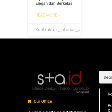
Elegan dan Berkelas
READ MORE »
Kontraktor_Interior_Jakarta
Ko
Our Office
Po
De