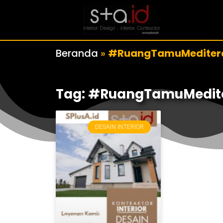
Beranda
»
#RuangTamuMediter
Tag: #RuangTamuMedit
DESAIN INTERIOR