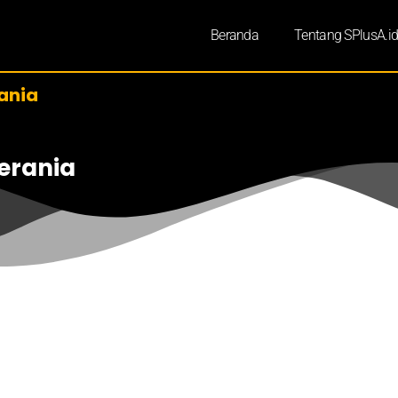
Beranda
Tentang SPlusA.i
ania
erania