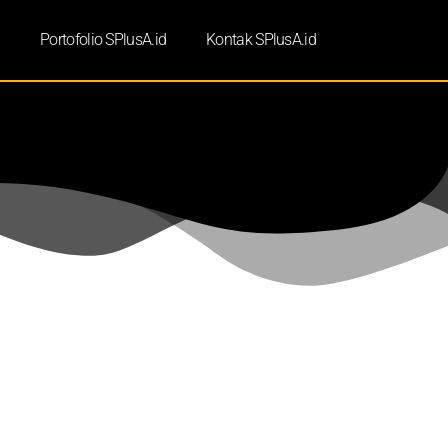
d
Portofolio SPlusA.id
Kontak SPlusA.id