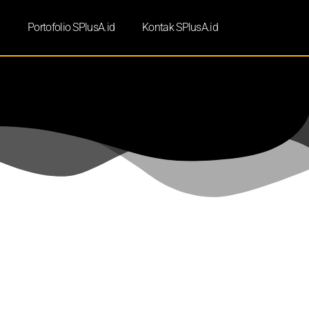
d
Portofolio SPlusA.id
Kontak SPlusA.id