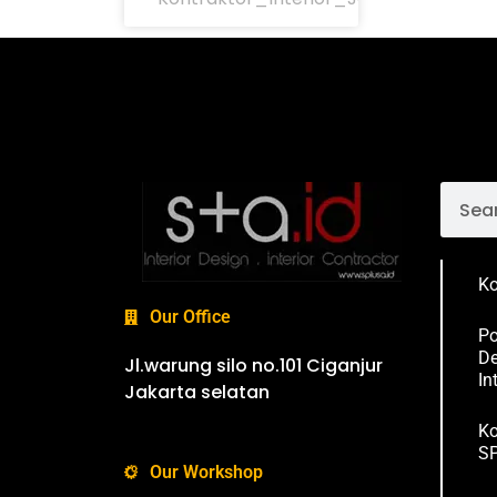
Ko
Our Office
Po
De
Jl.warung silo no.101 Ciganjur
In
Jakarta selatan
Ko
SP
Our Workshop