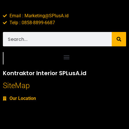
Email : Marketing@SPlusA.id
Telp : 0858-8899-6687
Portofolio SPlusA.id Jasa Desain Interior dan Kontraktor Interior
Kontraktor Interior SPLusA.id
SiteMap
Our Location