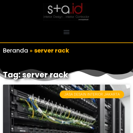
Beranda
»
server rack
Tag: server rack
JASA DESAIN INTERIOR JAKARTA