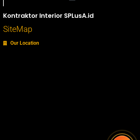
Portofolio SPlusA.id Jasa Desain Interior dan Kontraktor Interior
Kontraktor Interior SPLusA.id
SiteMap
Our Location