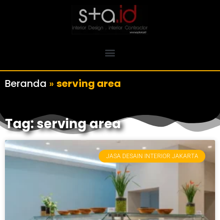
Beranda
»
serving area
Tag: serving area
JASA DESAIN INTERIOR JAKARTA