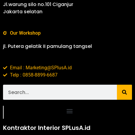
Jl.warung silo no.101 Ciganjur
Jakarta selatan
Our Workshop
jl. Putera gelatik II pamulang tangsel
Email : Marketing@SPlusA.id
Telp : 0858-8899-6687
Portofolio SPlusA.id Jasa Desain Interior dan Kontraktor Interior
Kontraktor Interior SPLusA.id