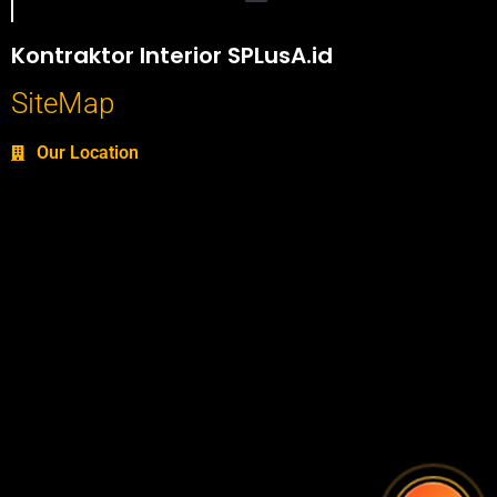
Portofolio SPlusA.id Jasa Desain Interior dan Kontraktor Interior
Kontraktor Interior SPLusA.id
SiteMap
Our Location