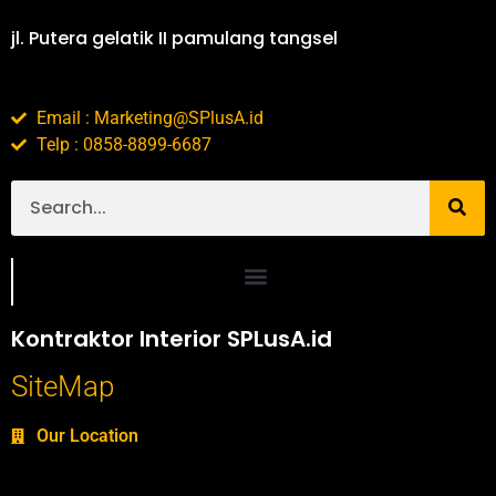
jl. Putera gelatik II pamulang tangsel
Email : Marketing@SPlusA.id
Telp : 0858-8899-6687
Portofolio SPlusA.id Jasa Desain Interior dan Kontraktor Interior
Kontraktor Interior SPLusA.id
SiteMap
Our Location