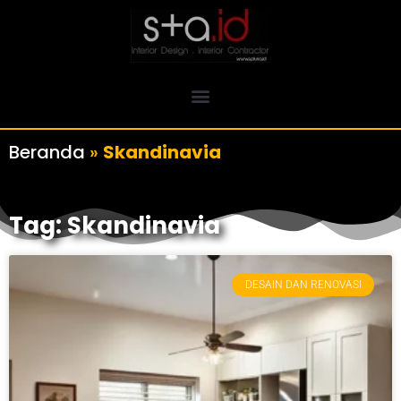
Beranda
»
Skandinavia
Tag: Skandinavia
DESAIN DAN RENOVASI