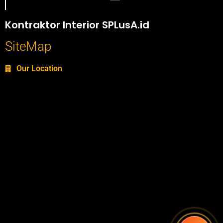
Portofolio SPlusA.id Jasa Desain Interior dan Kontraktor Interior
Kontraktor Interior SPLusA.id
SiteMap
Our Location